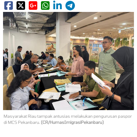
Masyarakat Riau tampak antusias melakukan pengurusan paspor
di MCS Pekanbaru.
(CR/HumasImigrasiPekanbaru)