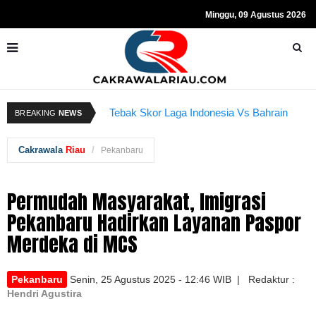
Minggu, 09 Agustus 2026
Kapolda Riau dan Istri Bantu Ringankan
Beban Anggota
R
Tebak Skor Laga Indonesia Vs Bahrain
BREAKING
NEWS
Kembali Dibuka Hari Ini
S
Cakrawala
Riau
Pekanbaru
Permudah Masyarakat, Imigrasi
Pekanbaru Hadirkan Layanan Paspor
Merdeka di MCS
Pekanbaru
Senin, 25 Agustus 2025 - 12:46 WIB | Redaktur :
Hendri Agustira