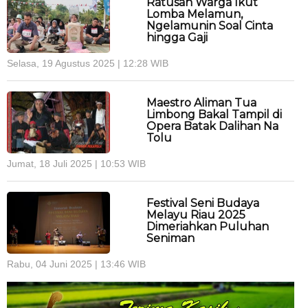
Ratusan Warga Ikut
Lomba Melamun,
Ngelamunin Soal Cinta
hingga Gaji
Selasa, 19 Agustus 2025 | 12:28 WIB
Maestro Aliman Tua
Limbong Bakal Tampil di
Opera Batak Dalihan Na
Tolu
Jumat, 18 Juli 2025 | 10:53 WIB
Festival Seni Budaya
Melayu Riau 2025
Dimeriahkan Puluhan
Seniman
Rabu, 04 Juni 2025 | 13:46 WIB