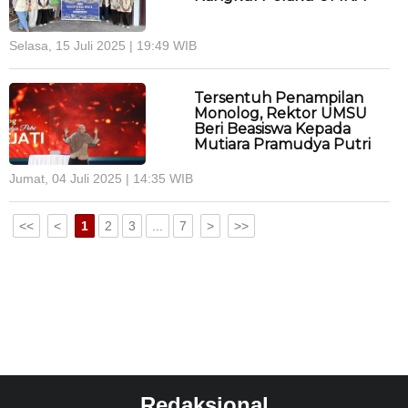
Selasa, 15 Juli 2025 | 19:49 WIB
Tersentuh Penampilan
Monolog, Rektor UMSU
Beri Beasiswa Kepada
Mutiara Pramudya Putri
Jumat, 04 Juli 2025 | 14:35 WIB
<<
<
1
2
3
...
7
>
>>
Redaksional