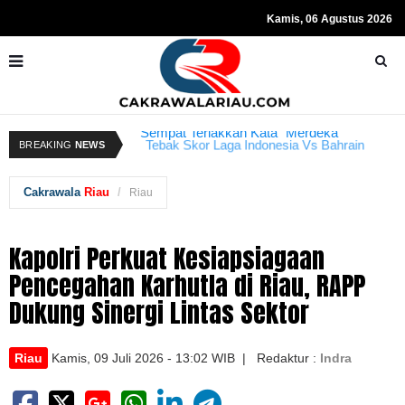
Kamis, 06 Agustus 2026
Resmi Ditahan KPK, Hasto Kristiyanto
K
BREAKING
NEWS
Tebak Skor Laga Indonesia Vs Bahrain
Kembali Dibuka Hari Ini
Sempat Teriakkan Kata "Merdeka"
B
Cakrawala
Riau
Riau
Kapolri Perkuat Kesiapsiagaan
Pencegahan Karhutla di Riau, RAPP
Dukung Sinergi Lintas Sektor
Riau
Kamis, 09 Juli 2026 - 13:02 WIB | Redaktur :
Indra