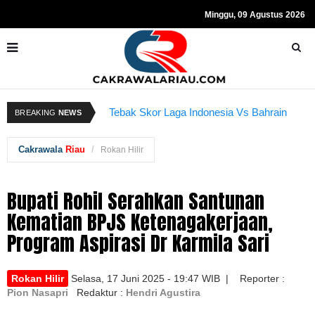
Minggu, 09 Agustus 2026
Kapolda Riau dan Istri Bantu Ringankan
R
BREAKING
NEWS
Tebak Skor Laga Indonesia Vs Bahrain
Beban Anggota
Kembali Dibuka Hari Ini
S
Cakrawala
Riau
Rokan Hilir
Bupati Rohil Serahkan Santunan
Kematian BPJS Ketenagakerjaan,
Program Aspirasi Dr Karmila Sari
Rokan Hilir
Selasa, 17 Juni 2025 - 19:47 WIB | Reporter :
Pion Nasapri
Redaktur :
Hendri Agustira