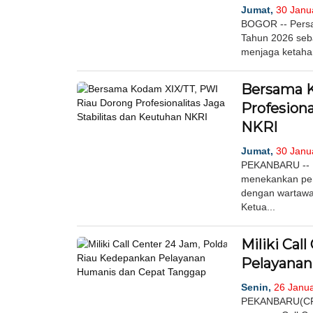
Jumat,
30 Janua
BOGOR -- Persa
Tahun 2026 seb
menjaga ketahan
Bersama K
Profesiona
NKRI
Jumat,
30 Janua
PEKANBARU -- P
menekankan pent
dengan wartawan
Ketua...
Miliki Cal
Pelayanan
Senin,
26 Janua
PEKANBARU(CR)-K