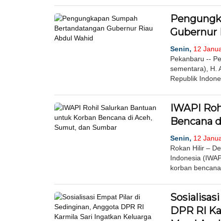
Pengungk
Gubernur 
Senin,
12 Janua
Pekanbaru -- P
sementara), H. 
Republik Indone
IWAPI Roh
Bencana d
Senin,
12 Janua
Rokan Hilir – 
Indonesia (IWAP
korban bencana 
Sosialisas
DPR RI Kar