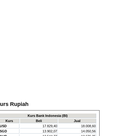
IAU
ida K Liamsi Akan Ambil Kembali Se
amanya di Lingkungan Riau Pos Grou
nin, 13 Juli 2026
urs Rupiah