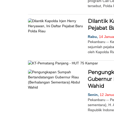
program Call C
tersebut, Polda
Dilantik K
Pejabat B
Rabu,
14 Januar
Pekanbaru -- Ke
sejumlah pejaba
oleh Kapolda Ria
Pengungk
Gubernur 
Wahid
Senin,
12 Janua
Pekanbaru -- P
sementara), H. 
Republik Indone