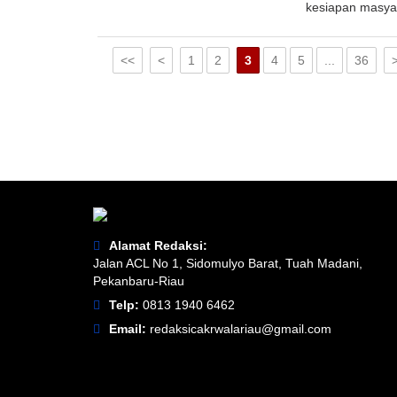
kesiapan masya
<<
<
1
2
3
4
5
...
36
Alamat Redaksi:
Jalan ACL No 1, Sidomulyo Barat, Tuah Madani,
Pekanbaru-Riau
Telp:
0813 1940 6462
Email:
redaksicakrwalariau@gmail.com