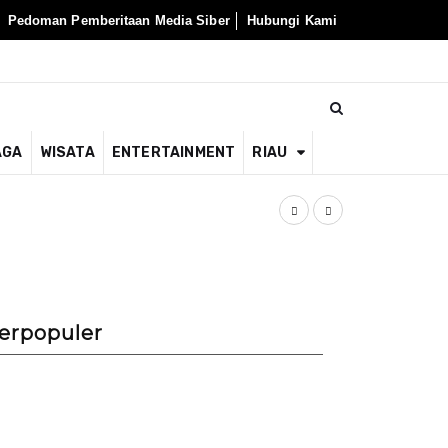
Pedoman Pemberitaan Media Siber
Hubungi Kami
AGA
WISATA
ENTERTAINMENT
RIAU
Resmi Ditahan 
erpopuler