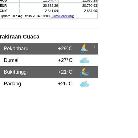
rakiraan Cuaca
Pekanbaru
+29°C
Dumai
+27°C
Bukittinggi
+21°C
Padang
+26°C