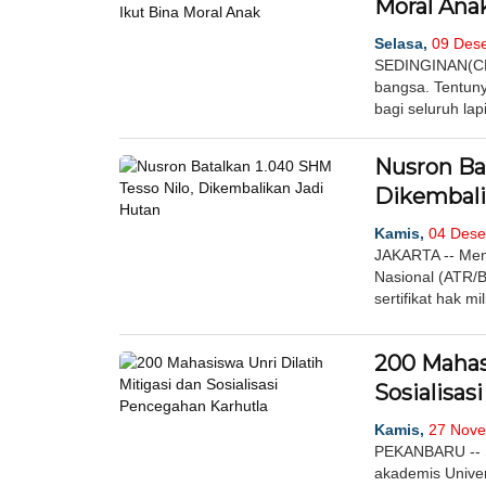
Moral Ana
Selasa,
09 Dese
SEDINGINAN(CR)
bangsa. Tentuny
bagi seluruh la
Nusron Bat
Dikembali
Kamis,
04 Dese
JAKARTA -- Men
Nasional (ATR/
sertifikat hak m
200 Mahasi
Sosialisas
Kamis,
27 Nove
PEKANBARU -- S
akademis Unive