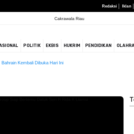
Redaksi
Iklan
ASIONAL
POLITIK
EKBIS
HUKRIM
PENDIDIKAN
OLAHR
 Ringankan Beban Anggota
 Bahrain Kembali Dibuka Hari Ini
T