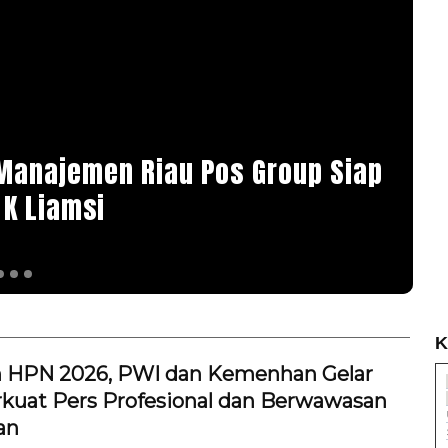
R
Manajemen Riau Pos Group Siap
R
 K Liamsi
N
Se
K
 HPN 2026, PWI dan Kemenhan Gelar
rkuat Pers Profesional dan Berwawasan
an