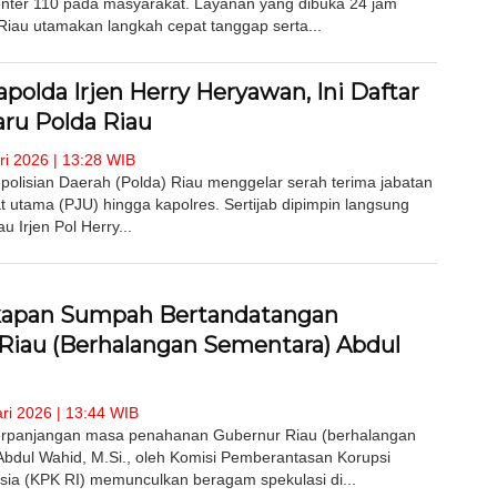
enter 110 pada masyarakat. Layanan yang dibuka 24 jam
 Riau utamakan langkah cepat tanggap serta...
apolda Irjen Herry Heryawan, Ini Daftar
aru Polda Riau
i 2026 | 13:28 WIB
polisian Daerah (Polda) Riau menggelar serah terima jabatan
t utama (PJU) hingga kapolres. Sertijab dipimpin langsung
u Irjen Pol Herry...
apan Sumpah Bertandatangan
Riau (Berhalangan Sementara) Abdul
ri 2026 | 13:44 WIB
erpanjangan masa penahanan Gubernur Riau (berhalangan
Abdul Wahid, M.Si., oleh Komisi Pemberantasan Korupsi
sia (KPK RI) memunculkan beragam spekulasi di...