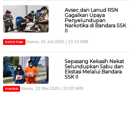
Avsec dan Lanud RSN
Gagalkan Upaya
Penyelundupan
Narkotika di Bandara SSK
II
Kamis, 31 Juli 2025 | 13:13 WIB
PERISTIWA
Sepasang Kekasih Nekat
Selundupkan Sabu dan
Ekstasi Melalui Bandara
SSK II
Kamis, 22 Mei 2025 | 23:00 WIB
HUKRIM