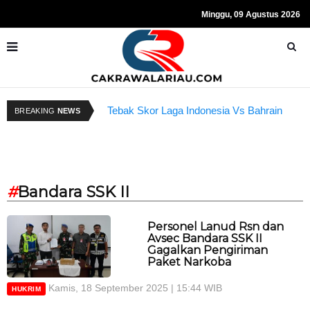
Minggu, 09 Agustus 2026
Tebak Skor Laga Indonesia Vs Bahrain
R
BREAKING
NEWS
Kembali Dibuka Hari Ini
S
#
Bandara SSK II
Personel Lanud Rsn dan
Avsec Bandara SSK II
Gagalkan Pengiriman
Paket Narkoba
Kamis, 18 September 2025 | 15:44 WIB
HUKRIM