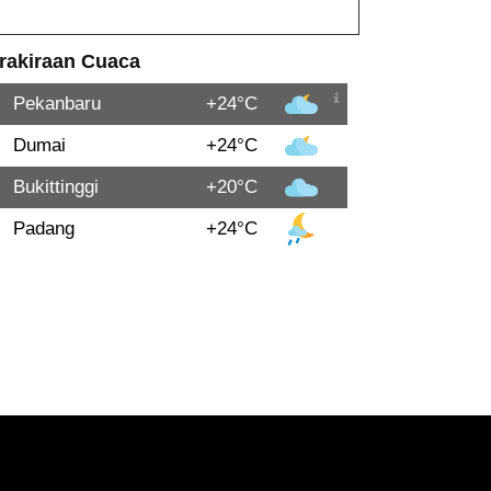
rakiraan Cuaca
Pekanbaru
+24°C
Dumai
+24°C
Bukittinggi
+20°C
Padang
+24°C