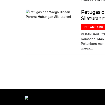
Petugas d
Silaturah
PEKANBARU
PEKANBARU(CR)
Ramadan 1446 H
Pekanbaru meng
warga...