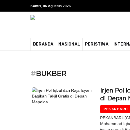
Kamis, 06 Agustus 2026
BERANDA
NASIONAL
PERISTIWA
INTERN
#
BUKBER
Irjen Pol 
di Depan 
PEKANBARU
PEKANBARU(CR)-
Mohammad Iqbal
insan pers di Pr