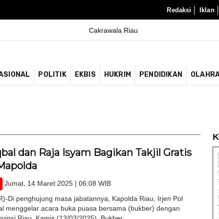
Redaksi
Iklan
ASIONAL
POLITIK
EKBIS
HUKRIM
PENDIDIKAN
OLAHR
K
Iqbal dan Raja Isyam Bagikan Takjil Gratis
Mapolda
Jumat, 14 Maret 2025 | 06:08 WIB
Di penghujung masa jabatannya, Kapolda Riau, Irjen Pol
 menggelar acara buka puasa bersama (bukber) dengan
ovinsi Riau, Kamis (13/03/2025). Bukber...