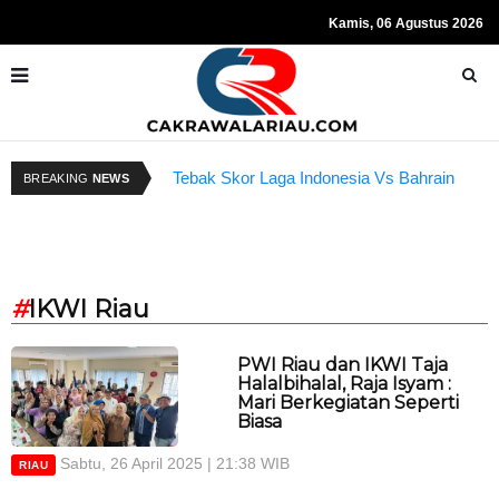
Kamis, 06 Agustus 2026
Tebak Skor Laga Indonesia Vs Bahrain
R
BREAKING
NEWS
Kembali Dibuka Hari Ini
S
#
IKWI Riau
PWI Riau dan IKWI Taja
Halalbihalal, Raja Isyam :
Mari Berkegiatan Seperti
Biasa
Sabtu, 26 April 2025 | 21:38 WIB
RIAU