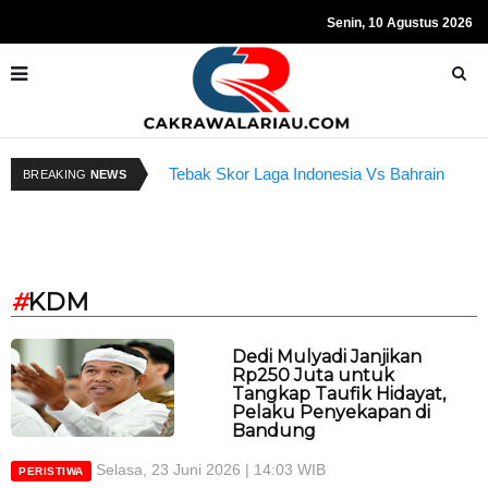
Senin, 10 Agustus 2026
Tebak Skor Laga Indonesia Vs Bahrain
K
BREAKING
NEWS
Kembali Dibuka Hari Ini
B
#
KDM
Dedi Mulyadi Janjikan
Rp250 Juta untuk
Tangkap Taufik Hidayat,
Pelaku Penyekapan di
Bandung
Selasa, 23 Juni 2026 | 14:03 WIB
PERISTIWA