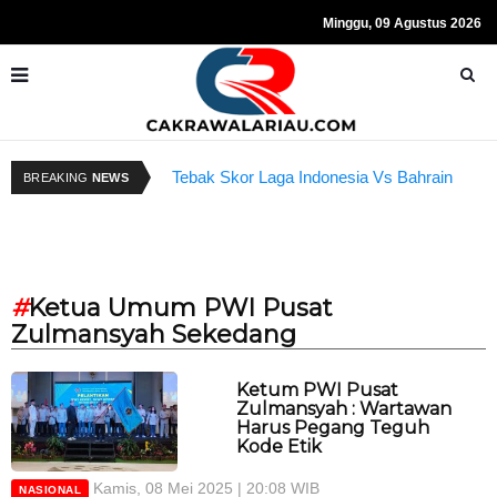
Minggu, 09 Agustus 2026
Tebak Skor Laga Indonesia Vs Bahrain
K
BREAKING
NEWS
Kembali Dibuka Hari Ini
B
#
Ketua Umum PWI Pusat
Zulmansyah Sekedang
Ketum PWI Pusat
Zulmansyah : Wartawan
Harus Pegang Teguh
Kode Etik
Kamis, 08 Mei 2025 | 20:08 WIB
NASIONAL