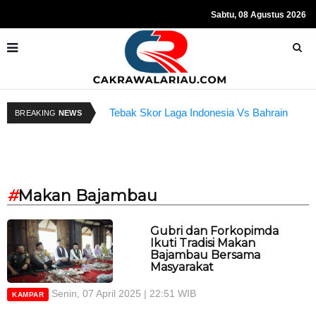
Sabtu, 08 Agustus 2026
Tebak Skor Laga Indonesia Vs Bahrain
R
BREAKING
NEWS
Kembali Dibuka Hari Ini
S
#
Makan Bajambau
Gubri dan Forkopimda
Ikuti Tradisi Makan
Bajambau Bersama
Masyarakat
Senin, 07 April 2025 | 22:51 WIB
KAMPAR