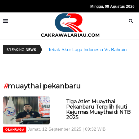
Minggu, 09 Agustus 2026
Tebak Skor Laga Indonesia Vs Bahrain
K
BREAKING
NEWS
Kembali Dibuka Hari Ini
B
#
muaythai pekanbaru
Tiga Atlet Muaythai
Pekanbaru Terpilih Ikuti
Kejurnas Muaythai di NTB
2025
Jumat, 12 September 2025 | 09:32 WIB
OLAHRAGA