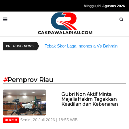
Minggu, 09 Agustus 2026
Tebak Skor Laga Indonesia Vs Bahrain
R
BREAKING
NEWS
Kembali Dibuka Hari Ini
S
#
Pemprov Riau
Gubri Non Aktif Minta
Majelis Hakim Tegakkan
Keadilan dan Kebenaran
Senin, 20 Juli 2026 | 18:55 WIB
HUKRIM