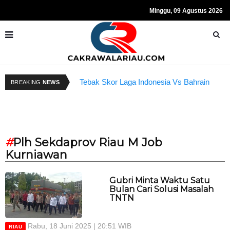
Minggu, 09 Agustus 2026
Tebak Skor Laga Indonesia Vs Bahrain
K
BREAKING
NEWS
Kembali Dibuka Hari Ini
B
#
Plh Sekdaprov Riau M Job
Kurniawan
Gubri Minta Waktu Satu
Bulan Cari Solusi Masalah
TNTN
Rabu, 18 Juni 2025 | 20:51 WIB
RIAU