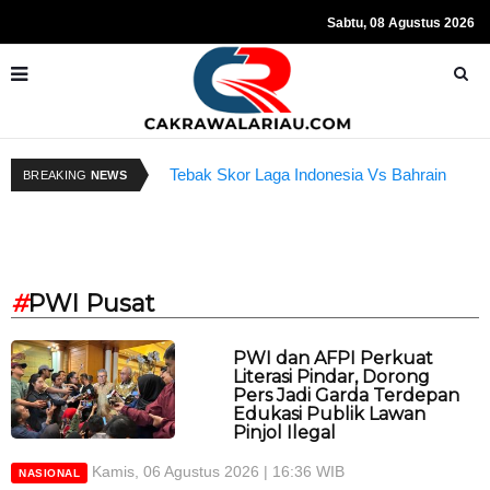
Sabtu, 08 Agustus 2026
Tebak Skor Laga Indonesia Vs Bahrain
R
BREAKING
NEWS
Kembali Dibuka Hari Ini
S
#
PWI Pusat
PWI dan AFPI Perkuat
Literasi Pindar, Dorong
Pers Jadi Garda Terdepan
Edukasi Publik Lawan
Pinjol Ilegal
Kamis, 06 Agustus 2026 | 16:36 WIB
NASIONAL