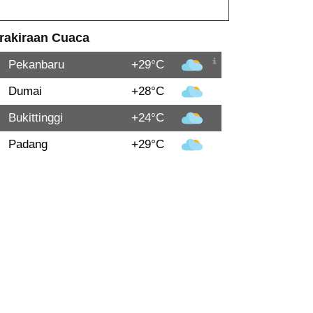
rakiraan Cuaca
Pekanbaru
+29°C
Dumai
+28°C
Bukittinggi
+24°C
Padang
+29°C