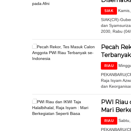
Disematka
Kamis,
SIAK
SIAK(CR)-Gubern
dan Syamsurizal
2030, Rabu (04/
Pecah Rek
Terbanyak
Minggu
RIAU
PEKANBARU(CR)-
Raja Isyam Azw
dan Keorganisa
PWI Riau d
Mari Berke
Sabtu,
RIAU
PEKANBARU(CR)