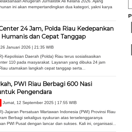
aksanaan Anugerah Jurnalistik Ali Kelana 2026. Ajang
unan ini akan mempertandingkan dua kategori, yakni karya
P
l Center 24 Jam, Polda Riau Kedepankan
 Humanis dan Cepat Tanggap
 26 Januari 2026 | 21:35 WIB
epolisian Daerah (Polda) Riau terus sosialisasikan
enter 110 pada masyarakat. Layanan yang dibuka 24 jam
 Riau utamakan langkah cepat tanggap serta...
kah, PWI Riau Berbagi 600 Nasi
untuk Pengendara
Jumat, 12 September 2025 | 17:55 WIB
Jajaran Persatuan Wartawan Indonesia (PWI) Provinsi Riau
am Berbagi sekaligus syukuran atas terselenggaranya
an PWI Pusat dengan lancar dan sukses. Kali ini, organisasi...