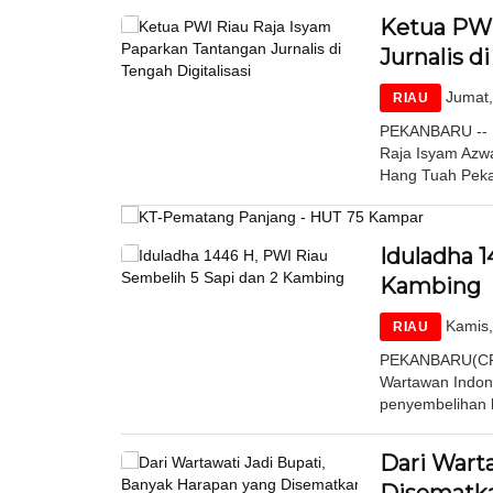
Ketua PWI
Jurnalis d
Jumat,
RIAU
PEKANBARU -- K
Raja Isyam Azwa
Hang Tuah Pekan
Iduladha 1
Kambing
Kamis,
RIAU
PEKANBARU(CR)-
Wartawan Indone
penyembelihan h
Dari Wart