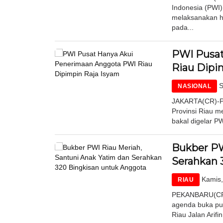
Indonesia (PWI)
melaksanakan ha
pada...
PWI Pusat
Riau Dipi
S
NASIONAL
JAKARTA(CR)-Pe
Provinsi Riau m
bakal digelar P
Bukber PW
Serahkan 
Kamis,
RIAU
PEKANBARU(CR)-
agenda buka pu
Riau Jalan Arif