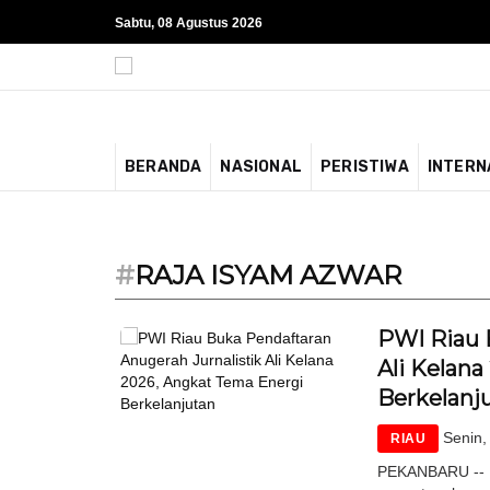
Sabtu, 08 Agustus 2026
BERANDA
NASIONAL
PERISTIWA
INTERN
#
RAJA ISYAM AZWAR
PWI Riau 
Ali Kelan
Berkelanj
Senin,
RIAU
PEKANBARU -- P