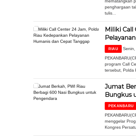
mematangkan pel
penghargaan tah
tulis...
Miliki Cal
Pelayanan
Senin,
RIAU
PEKANBARU(CR)-K
program Call C
tersebut, Polda
Jumat Ber
Bungkus 
PEKANBARU
PEKANBARU(CR)-
menggelar Progr
Kongres Persatu