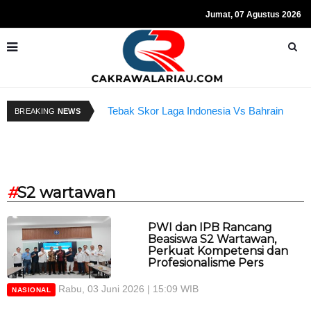
Jumat, 07 Agustus 2026
Tebak Skor Laga Indonesia Vs Bahrain
R
BREAKING
NEWS
Kembali Dibuka Hari Ini
S
#
S2 wartawan
PWI dan IPB Rancang
Beasiswa S2 Wartawan,
Perkuat Kompetensi dan
Profesionalisme Pers
Rabu, 03 Juni 2026 | 15:09 WIB
NASIONAL