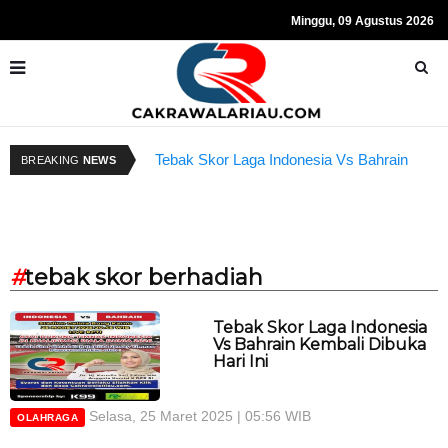
Minggu, 09 Agustus 2026
Tebak Skor Laga Indonesia Vs Bahrain
K
BREAKING
NEWS
Kembali Dibuka Hari Ini
B
#
tebak skor berhadiah
Tebak Skor Laga Indonesia
Vs Bahrain Kembali Dibuka
Hari Ini
Selasa, 25 Maret 2025 | 05:56 WIB
OLAHRAGA