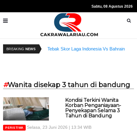
Sabtu, 08 Agustus 2026
Tebak Skor Laga Indonesia Vs Bahrain
R
BREAKING
NEWS
Kembali Dibuka Hari Ini
S
#
Wanita disekap 3 tahun di bandung
Kondisi Terkini Wanita
Korban Penganiayaan-
Penyekapan Selama 3
Tahun di Bandung
Selasa, 23 Juni 2026 | 13:34 WIB
PERISTIWA