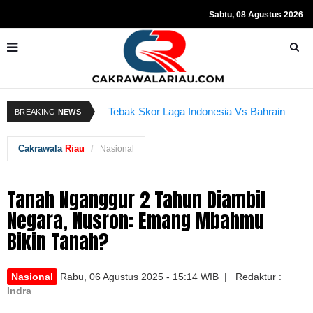
Sabtu, 08 Agustus 2026
Resmi Ditahan KPK, Hasto Kristiyanto
K
Tebak Skor Laga Indonesia Vs Bahrain
BREAKING
NEWS
Sempat Teriakkan Kata "Merdeka"
Kembali Dibuka Hari Ini
B
Cakrawala
Riau
Nasional
Tanah Nganggur 2 Tahun Diambil
Negara, Nusron: Emang Mbahmu
Bikin Tanah?
Nasional
Rabu, 06 Agustus 2025 - 15:14 WIB | Redaktur :
Indra