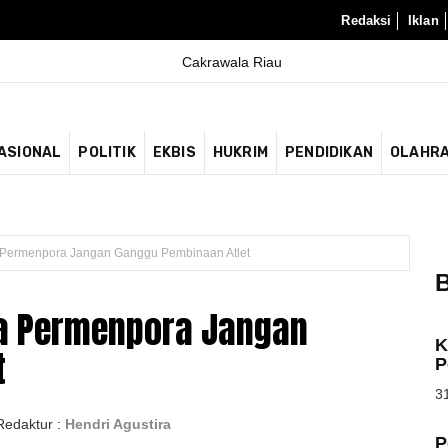
Redaksi
Iklan
ASIONAL
POLITIK
EKBIS
HUKRIM
PENDIDIKAN
OLAHR
a Permenpora Jangan Ganggu Pembinaan Atlet
B
ya Permenpora Jangan
K
t
P
31
Redaktur :
Hendri Agustira
P