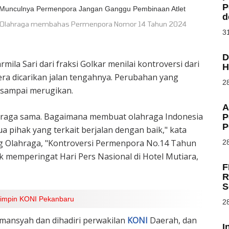
P
d
g Olahraga membahas Permenpora Nomor 14 Tahun 2024
31
D
armila Sari dari fraksi Golkar menilai kontroversi dari
H
ra dicarikan jalan tengahnya. Perubahan yang
28
n sampai merugikan.
A
ahraga sama. Bagaimana membuat olahraga Indonesia
P
P
 pihak yang terkait berjalan dengan baik," kata
log Olahraga, "Kontroversi Permenpora No.14 Tahun
28
uk memperingat Hari Pers Nasional di Hotel Mutiara,
F
R
S
 Pimpin KONI Pekanbaru
28
lmansyah dan dihadiri perwakilan
KONI
Daerah, dan
I