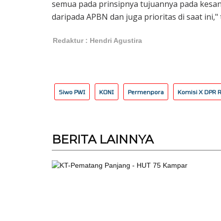
semua pada prinsipnya tujuannya pada kesana,
daripada APBN dan juga prioritas di saat ini," 
Redaktur : Hendri Agustira
Siwo PWI
KONI
Permenpora
Komisi X DPR R
BERITA
LAINNYA