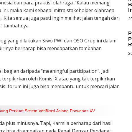
nesia dan para praktisi olahraga. "Kalau memang
B
I
ni, maka kami sebagai mitra stakeholder olahraga
 Kita semua juga pasti ingin melihat jalan tengah dari
20
," tambahnya.
P
P
og yang dilakukan Siwo PWI dan OSO Grup ini dalam
R
i, dirinya berharap bisa mendapatkan tambahan
20
ai bagian daripada "meaningful participation". Jadi
 terpikirkan oleh Komisi X atau yang tak terpikirkan
isi forum ini juga bisa membantu untuk mencari jalan
ung Perkuat Sistem Verifikasi Jelang Porwanas XV
da plus minusnya. Tapi, Karmila berharap dari hasil
 yang bisa disampaikan pada Rapat Dengar Pendapat