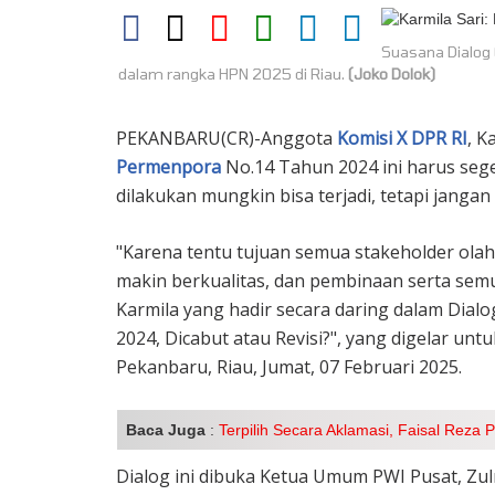
Suasana Dialo
dalam rangka HPN 2025 di Riau.
(Joko Dolok)
PEKANBARU(CR)-Anggota
Komisi X DPR RI
, K
Permenpora
No.14 Tahun 2024 ini harus sege
dilakukan mungkin bisa terjadi, tetapi janga
"Karena tentu tujuan semua stakeholder ol
makin berkualitas, dan pembinaan serta semua
Karmila yang hadir secara daring dalam Dia
2024, Dicabut atau Revisi?", yang digelar unt
Pekanbaru, Riau, Jumat, 07 Februari 2025.
Baca Juga
:
Terpilih Secara Aklamasi, Faisal Reza
Dialog ini dibuka Ketua Umum PWI Pusat, Zu