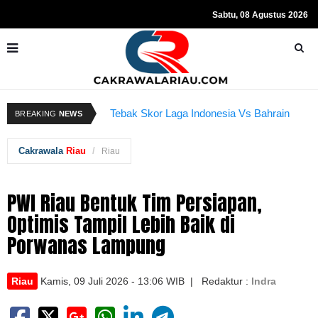
Sabtu, 08 Agustus 2026
Resmi Ditahan KPK, Hasto Kristiyanto
K
Tebak Skor Laga Indonesia Vs Bahrain
BREAKING
NEWS
Sempat Teriakkan Kata "Merdeka"
Kembali Dibuka Hari Ini
B
Cakrawala
Riau
Riau
PWI Riau Bentuk Tim Persiapan,
Optimis Tampil Lebih Baik di
Porwanas Lampung
Riau
Kamis, 09 Juli 2026 - 13:06 WIB | Redaktur :
Indra