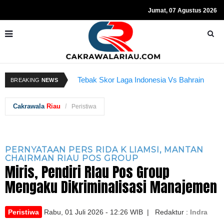
Jumat, 07 Agustus 2026
Resmi Ditahan KPK, Hasto Kristiyanto
K
BREAKING
NEWS
Tebak Skor Laga Indonesia Vs Bahrain
Sempat Teriakkan Kata "Merdeka"
Kembali Dibuka Hari Ini
B
Cakrawala
Riau
Peristiwa
PERNYATAAN PERS RIDA K LIAMSI, MANTAN
CHAIRMAN RIAU POS GROUP
Miris, Pendiri RIau Pos Group
Mengaku Dikriminalisasi Manajemen
Peristiwa
Rabu, 01 Juli 2026 - 12:26 WIB | Redaktur :
Indra