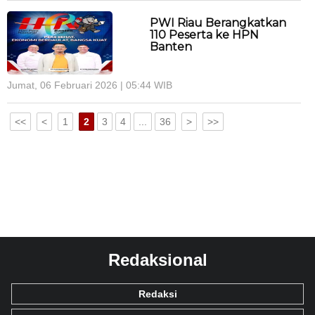
PWI Riau Berangkatkan
110 Peserta ke HPN
Banten
Jumat, 06 Februari 2026 | 05:44 WIB
<<
<
1
2
3
4
...
36
>
>>
Redaksional
Redaksi