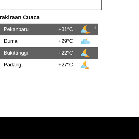
rakiraan Cuaca
Pekanbaru
+31°C
Dumai
+29°C
Bukittinggi
+22°C
Padang
+27°C