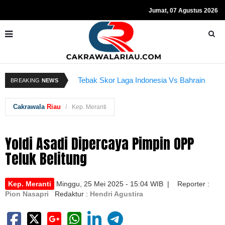
Jumat, 07 Agustus 2026
Resmi Ditahan KPK, Hasto Kristiyanto
Sempat Teriakkan Kata "Merdeka"
K
Tebak Skor Laga Indonesia Vs Bahrain
BREAKING
NEWS
Kembali Dibuka Hari Ini
B
Cakrawala
Riau
Kep. Meranti
Yoldi Asadi Dipercaya Pimpin OPP
Teluk Belitung
Kep. Meranti
Minggu, 25 Mei 2025 - 15:04 WIB | Reporter :
Pion Nasapri
Redaktur :
Hendri Agustira