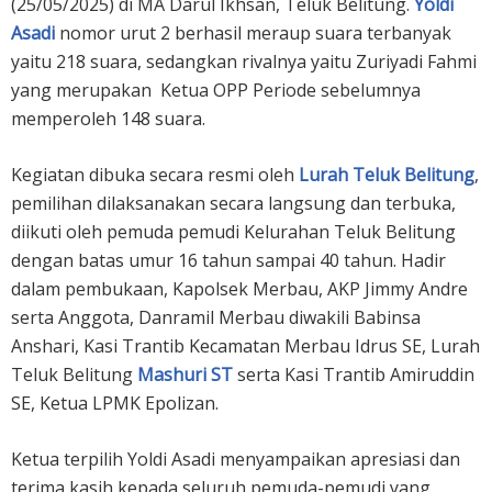
(25/05/2025) di MA Darul Ikhsan, Teluk Belitung.
Yoldi
Asadi
nomor urut 2 berhasil meraup suara terbanyak
yaitu 218 suara, sedangkan rivalnya yaitu Zuriyadi Fahmi
yang merupakan Ketua OPP Periode sebelumnya
memperoleh 148 suara.
Kegiatan dibuka secara resmi oleh
Lurah Teluk Belitung
,
pemilihan dilaksanakan secara langsung dan terbuka,
diikuti oleh pemuda pemudi Kelurahan Teluk Belitung
dengan batas umur 16 tahun sampai 40 tahun. Hadir
dalam pembukaan, Kapolsek Merbau, AKP Jimmy Andre
serta Anggota, Danramil Merbau diwakili Babinsa
Anshari, Kasi Trantib Kecamatan Merbau Idrus SE, Lurah
Teluk Belitung
Mashuri ST
serta Kasi Trantib Amiruddin
SE, Ketua LPMK Epolizan.
Ketua terpilih Yoldi Asadi menyampaikan apresiasi dan
terima kasih kepada seluruh pemuda-pemudi yang