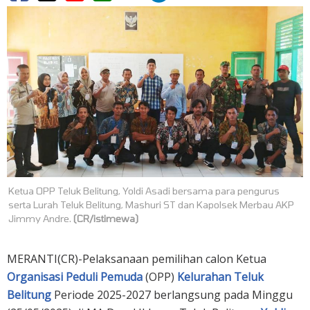
Ketua OPP Teluk Belitung, Yoldi Asadi bersama para pengurus
serta Lurah Teluk Belitung, Mashuri ST dan Kapolsek Merbau AKP
Jimmy Andre.
(CR/istimewa)
MERANTI(CR)-Pelaksanaan pemilihan calon Ketua
Organisasi Peduli Pemuda
(OPP)
Kelurahan Teluk
Belitung
Periode 2025-2027 berlangsung pada Minggu