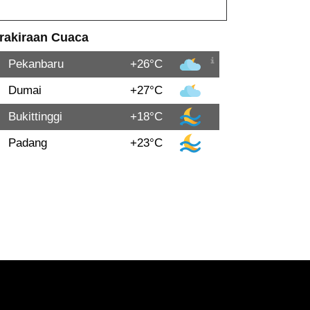
rakiraan Cuaca
Pekanbaru
+26°C
Dumai
+27°C
Bukittinggi
+18°C
Padang
+23°C