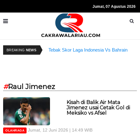
Jumat, 07 Agustus 2026
Tebak Skor Laga Indonesia Vs Bahrain
R
BREAKING
NEWS
Kembali Dibuka Hari Ini
S
#
Raul Jimenez
Kisah di Balik Air Mata
Jimenez usai Cetak Gol di
Meksiko vs Afsel
Jumat, 12 Juni 2026 | 14:49 WIB
OLAHRAGA