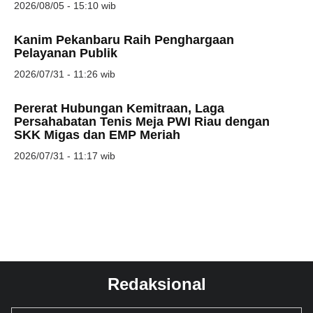
2026/08/05 - 15:10 wib
Kanim Pekanbaru Raih Penghargaan
Pelayanan Publik
2026/07/31 - 11:26 wib
Pererat Hubungan Kemitraan, Laga
Persahabatan Tenis Meja PWI Riau dengan
SKK Migas dan EMP Meriah
2026/07/31 - 11:17 wib
Redaksional