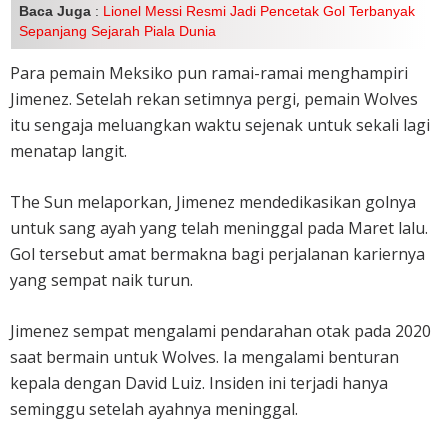
Baca Juga
:
Lionel Messi Resmi Jadi Pencetak Gol Terbanyak
Sepanjang Sejarah Piala Dunia
Para pemain Meksiko pun ramai-ramai menghampiri
Jimenez. Setelah rekan setimnya pergi, pemain Wolves
itu sengaja meluangkan waktu sejenak untuk sekali lagi
menatap langit.
The Sun melaporkan, Jimenez mendedikasikan golnya
untuk sang ayah yang telah meninggal pada Maret lalu.
Gol tersebut amat bermakna bagi perjalanan kariernya
yang sempat naik turun.
Jimenez sempat mengalami pendarahan otak pada 2020
saat bermain untuk Wolves. Ia mengalami benturan
kepala dengan David Luiz. Insiden ini terjadi hanya
seminggu setelah ayahnya meninggal.