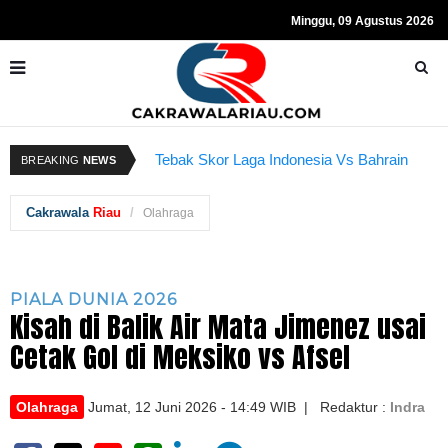
Minggu, 09 Agustus 2026
Kapolda Riau dan Istri Bantu Ringankan
Beban Anggota
R
Tebak Skor Laga Indonesia Vs Bahrain
BREAKING
NEWS
Kembali Dibuka Hari Ini
S
Cakrawala
Riau
Olahraga
PIALA DUNIA 2026
Kisah di Balik Air Mata Jimenez usai
Cetak Gol di Meksiko vs Afsel
Olahraga
Jumat, 12 Juni 2026 - 14:49 WIB | Redaktur :
Indra