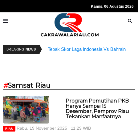
Kamis, 06 Agustus 2026
Tebak Skor Laga Indonesia Vs Bahrain
R
BREAKING
NEWS
Kembali Dibuka Hari Ini
S
#
Samsat Riau
Program Pemutihan PKB
Hanya Sampai 15
Desember, Pemprov Riau
Tekankan Manfaatnya
Rabu, 19 November 2025 | 11:29 WIB
RIAU