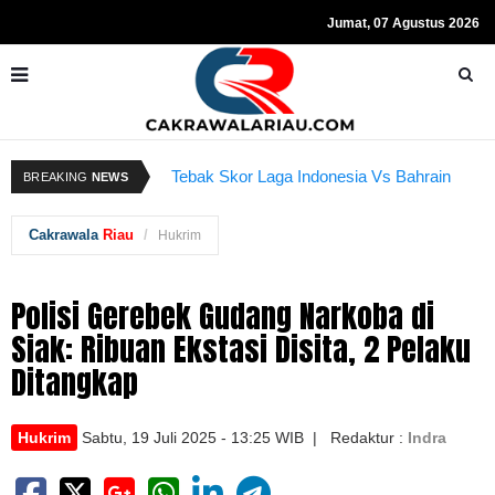
Jumat, 07 Agustus 2026
Resmi Ditahan KPK, Hasto Kristiyanto
Sempat Teriakkan Kata "Merdeka"
K
Tebak Skor Laga Indonesia Vs Bahrain
BREAKING
NEWS
Kembali Dibuka Hari Ini
B
Cakrawala
Riau
Hukrim
Polisi Gerebek Gudang Narkoba di
Siak: Ribuan Ekstasi Disita, 2 Pelaku
Ditangkap
Hukrim
Sabtu, 19 Juli 2025 - 13:25 WIB | Redaktur :
Indra