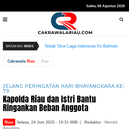
Sabtu, 08 Agustus 2026
Resmi Ditahan KPK, Hasto Kristiyanto
K
Sempat Teriakkan Kata "Merdeka"
Tebak Skor Laga Indonesia Vs Bahrain
BREAKING
NEWS
Kembali Dibuka Hari Ini
B
Cakrawala
Riau
Riau
JELANG PERINGATAN HARI BHAYANGKARA KE-
79
Kapolda Riau dan Istri Bantu
Ringankan Beban Anggota
Riau
Selasa, 24 Juni 2025 - 19:31 WIB | Redaktur :
Hendri
Agustira