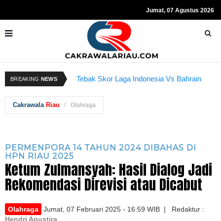
Jumat, 07 Agustus 2026
Resmi Ditahan KPK, Hasto Kristiyanto
Sempat Teriakkan Kata "Merdeka"
K
Tebak Skor Laga Indonesia Vs Bahrain
BREAKING
NEWS
Kembali Dibuka Hari Ini
B
Cakrawala
Riau
Olahraga
PERMENPORA 14 TAHUN 2024 DIBAHAS DI
HPN RIAU 2025
Ketum Zulmansyah: Hasil Dialog Jadi
Rekomendasi Direvisi atau Dicabut
Olahraga
Jumat, 07 Februari 2025 - 16:59 WIB | Redaktur :
Hendri Agustira