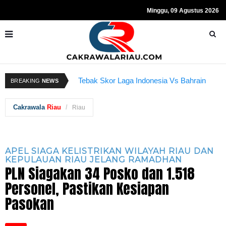
Minggu, 09 Agustus 2026
Resmi Ditahan KPK, Hasto Kristiyanto
K
Sempat Teriakkan Kata "Merdeka"
Tebak Skor Laga Indonesia Vs Bahrain
BREAKING
NEWS
Kembali Dibuka Hari Ini
B
Cakrawala
Riau
Riau
APEL SIAGA KELISTRIKAN WILAYAH RIAU DAN
KEPULAUAN RIAU JELANG RAMADHAN
PLN Siagakan 34 Posko dan 1.518
Personel, Pastikan Kesiapan
Pasokan