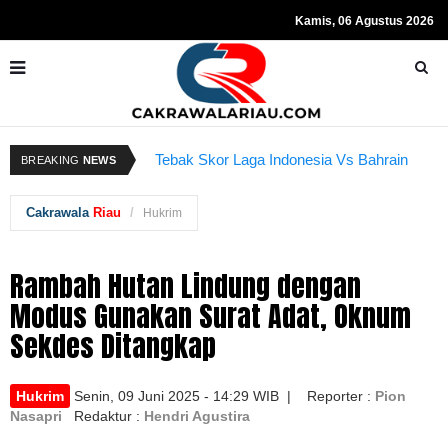
Kamis, 06 Agustus 2026
Resmi Ditahan KPK, Hasto Kristiyanto
K
Sempat Teriakkan Kata "Merdeka"
Tebak Skor Laga Indonesia Vs Bahrain
BREAKING
NEWS
Kembali Dibuka Hari Ini
B
Cakrawala
Riau
Hukrim
Rambah Hutan Lindung dengan
Modus Gunakan Surat Adat, Oknum
Sekdes Ditangkap
Hukrim
Senin, 09 Juni 2025 - 14:29 WIB | Reporter :
Pion
Nasapri
Redaktur :
Hendri Agustira