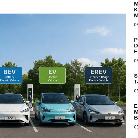
M
K
M
06
P
D
E
06
S
T
05
E
M
B
05