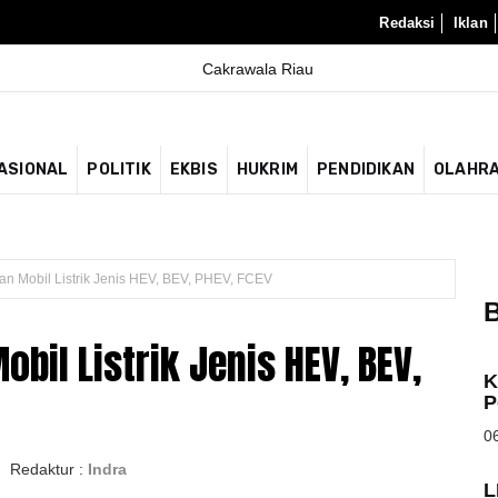
Redaksi
Iklan
ASIONAL
POLITIK
EKBIS
HUKRIM
PENDIDIKAN
OLAHR
an Mobil Listrik Jenis HEV, BEV, PHEV, FCEV
B
bil Listrik Jenis HEV, BEV,
K
P
06
| Redaktur :
Indra
L