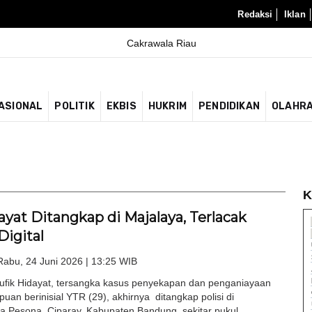
Redaksi
Iklan
ASIONAL
POLITIK
EKBIS
HUKRIM
PENDIDIKAN
OLAHR
K
ayat Ditangkap di Majalaya, Terlacak
Digital
Rabu, 24 Juni 2026 | 13:25 WIB
fik Hidayat, tersangka kasus penyekapan dan penganiayaan
uan berinisial YTR (29), akhirnya ditangkap polisi di
 Pesona, Ciparay, Kabupaten Bandung, sekitar pukul...