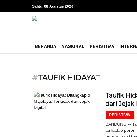
Sabtu, 08 Agustus 2026
BERANDA
NASIONAL
PERISTIWA
INTERN
#
TAUFIK HIDAYAT
Taufik Hid
dari Jejak 
PERISTIWA
BANDUNG -- Tau
terhadap peremp
perumahan Griya