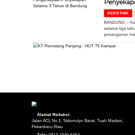
Penyekapa
PERISTIWA
BANDUNG -- Kon
selama tiga tah
penanganan medi
Alamat Redaksi:
Jalan ACL No 1, Sidomulyo Barat, Tuah Madani,
Pekanbaru-Riau
Telp:
0813 1940 6462