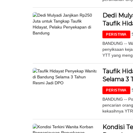
Dedi Muly
Taufik Hi
PERISTIWA
BANDUNG -- War
penyiksaan keja
YTT yang mengh
Taufik Hi
Selama 3 
PERISTIWA
BANDUNG -- Pol
pencarian oran
kekasihnya YTR 
Kondisi T