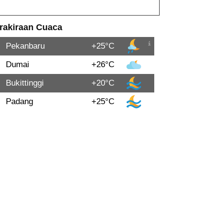
rakiraan Cuaca
Pekanbaru
+25°C
Dumai
+26°C
Bukittinggi
+20°C
Padang
+25°C