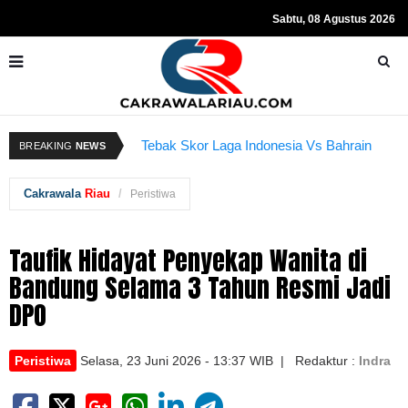
Sabtu, 08 Agustus 2026
Resmi Ditahan KPK, Hasto Kristiyanto
K
BREAKING
NEWS
Tebak Skor Laga Indonesia Vs Bahrain
Sempat Teriakkan Kata "Merdeka"
Kembali Dibuka Hari Ini
B
Cakrawala
Riau
Peristiwa
Taufik Hidayat Penyekap Wanita di
Bandung Selama 3 Tahun Resmi Jadi
DPO
Peristiwa
Selasa, 23 Juni 2026 - 13:37 WIB | Redaktur :
Indra