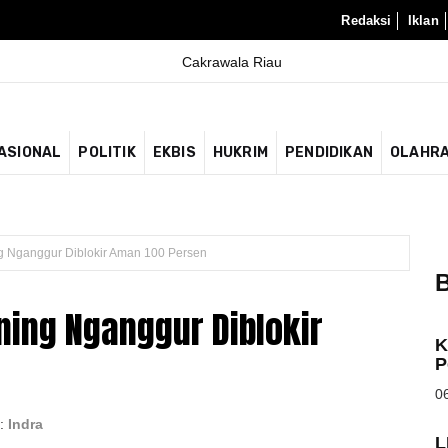
Redaksi
Iklan
ASIONAL
POLITIK
EKBIS
HUKRIM
PENDIDIKAN
OLAHR
 Nganggur Diblokir Aman 100 Persen
B
ing Nganggur Diblokir
K
P
06
 :
Indra
L