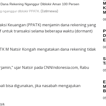
M
K
ng nganggur diblokir PPATK.
(Istimewa)
M
06
nsaksi Keuangan (PPATK) menjamin dana rekening yang
tif untuk transaksi selama beberapa waktu (dormant)
P
D
E
06
TK M Natsir Kongah mengatakan dana rekening tidak
S
T
rjamin," ujar Natsir pada CNNIndonesia.com, Rabu
05
E
li bisa digunakan, jika nasabah mengajukan
M
B
05
ya.