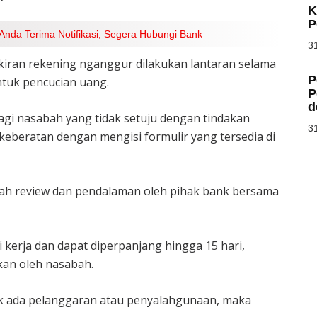
K
P
 Anda Terima Notifikasi, Segera Hubungi Bank
31
an rekening nganggur dilakukan lantaran selama
P
ntuk pencucian uang.
P
d
i nasabah yang tidak setuju dengan tindakan
31
eberatan dengan mengisi formulir yang tersedia di
dalah review dan pendalaman oleh pihak bank bersama
 kerja dan dapat diperpanjang hingga 15 hari,
kan oleh nasabah.
ak ada pelanggaran atau penyalahgunaan, maka