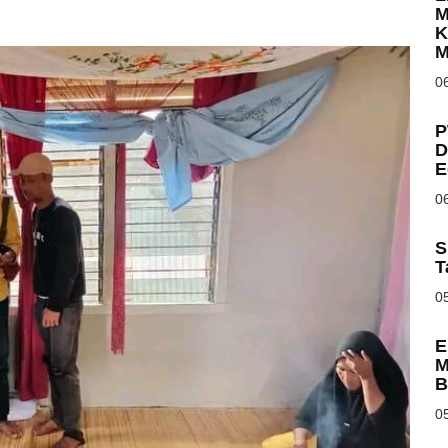
M
K
M
06
P
D
E
06
S
T
05
E
M
B
05