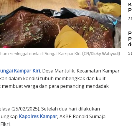
K
P
31
P
P
d
31
ban meninggal dunia di Sungai Kampar Kiri.
(CR/Dicky Wahyudi)
ungai Kampar Kiri
, Desa Mantulik, Kecamatan Kampar
ukan dalam kondisi tubuh membengkak dan kulit
but membuat warga dan para pemancing mendadak
lasa (25/02/2025). Setelah dua hari dilakukan
” ungkap
Kapolres Kampar
, AKBP Ronald Sumaja
Fikri.