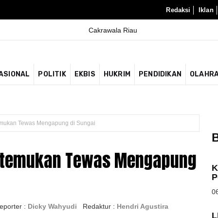
Redaksi
Iklan
ASIONAL
POLITIK
EKBIS
HUKRIM
PENDIDIKAN
OLAHR
emukan Tewas Mengapung di Sungai
B
Ditemukan Tewas Mengapung
K
P
06
eporter :
Dicky Wahyudi
Redaktur :
Hendri Agustira
L