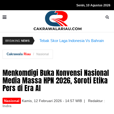
Senin, 10 Agustus 2026
Kapolda Riau dan Istri Bantu Ringankan
R
BREAKING
NEWS
Tebak Skor Laga Indonesia Vs Bahrain
Beban Anggota
Kembali Dibuka Hari Ini
S
Cakrawala
Riau
Nasional
Menkomdigi Buka Konvensi Nasional
Media Massa HPN 2026, Soroti Etika
Pers di Era AI
Nasional
Kamis, 12 Februari 2026 - 14:57 WIB | Redaktur :
Indra