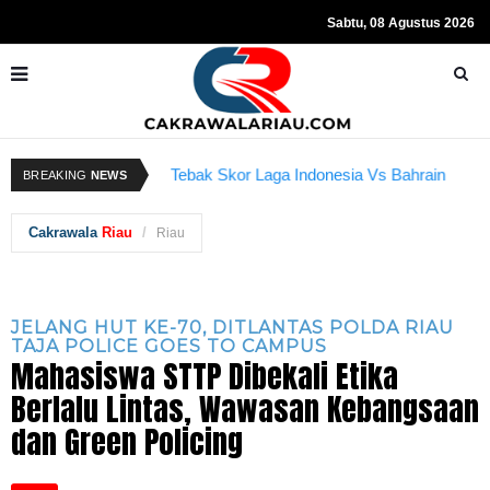
Sabtu, 08 Agustus 2026
Kapolda Riau dan Istri Bantu Ringankan
R
BREAKING
NEWS
Tebak Skor Laga Indonesia Vs Bahrain
Beban Anggota
Kembali Dibuka Hari Ini
S
Cakrawala
Riau
Riau
JELANG HUT KE-70, DITLANTAS POLDA RIAU
TAJA POLICE GOES TO CAMPUS
Mahasiswa STTP Dibekali Etika
Berlalu Lintas, Wawasan Kebangsaan
dan Green Policing