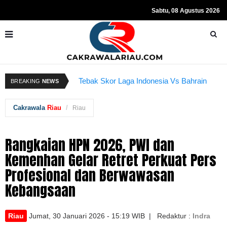
Sabtu, 08 Agustus 2026
Kapolda Riau dan Istri Bantu Ringankan
R
BREAKING
NEWS
Tebak Skor Laga Indonesia Vs Bahrain
Beban Anggota
Kembali Dibuka Hari Ini
S
Cakrawala
Riau
Riau
Rangkaian HPN 2026, PWI dan
Kemenhan Gelar Retret Perkuat Pers
Profesional dan Berwawasan
Kebangsaan
Riau
Jumat, 30 Januari 2026 - 15:19 WIB | Redaktur :
Indra