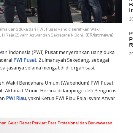
B
I
20
a uang duka dari PWI Pusat yang diserahkan Wakil
P
 H Raja ISyam Azwar dan Sekretaris N Doni..
(CR/istimewa)
P
R
an Indonesia (PWI) Pusat menyerahkan uang duka
20
nderal
PWI Pusat
, Zulmansyah Sekedang, sebagai
sa-jasanya selama mengabdi di organisasi.
oleh Wakil Bendahara Umum (Wabendum) PWI Pusat,
t, Akhmad Munir. Herlina didampingi oleh Pengurus
ran
PWI Riau
, yakni Ketua PWI Riau Raja Isyam Azwar
n Gelar Retret Perkuat Pers Profesional dan Berwawasan