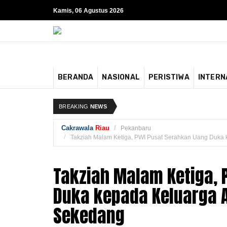
Kamis, 06 Agustus 2026
BERANDA
NASIONAL
PERISTIWA
INTERN
BREAKING
NEWS
Cakrawala
Riau
Pekanbaru
Takziah Malam Ketiga, PWI Pusat Serahkan Uang Duka
Takziah Malam Ketiga, 
Duka kepada Keluarga
Sekedang