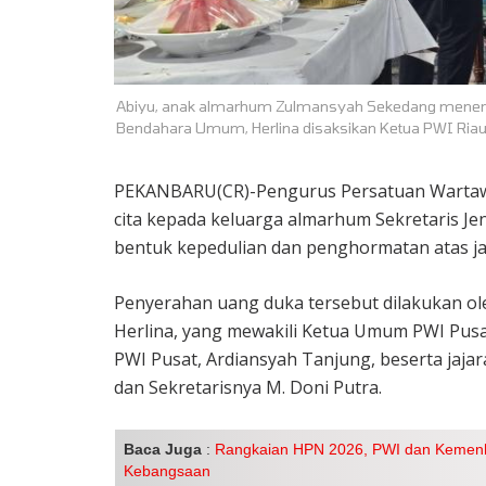
Abiyu, anak almarhum Zulmansyah Sekedang menerim
Bendahara Umum, Herlina disaksikan Ketua PWI Riau,
PEKANBARU(CR)-Pengurus Persatuan Wartaw
cita kepada keluarga almarhum Sekretaris Je
bentuk kepedulian dan penghormatan atas ja
Penyerahan uang duka tersebut dilakukan 
Herlina, yang mewakili Ketua Umum PWI Pusa
PWI Pusat, Ardiansyah Tanjung, beserta jaja
dan Sekretarisnya M. Doni Putra.
Baca Juga
:
Rangkaian HPN 2026, PWI dan Kemenha
Kebangsaan