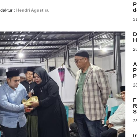
P
d
daktur :
Hendri Agustira
31
D
H
28
A
P
P
28
F
R
S
28
I