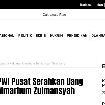
Redaksi
Iklan
ASIONAL
POLITIK
EKBIS
HUKRIM
PENDIDIKAN
OLAHR
 kepada Keluarga Almarhum Zulmansyah Sekedang
B
PWI Pusat Serahkan Uang
K
P
 Almarhum Zulmansyah
31
P