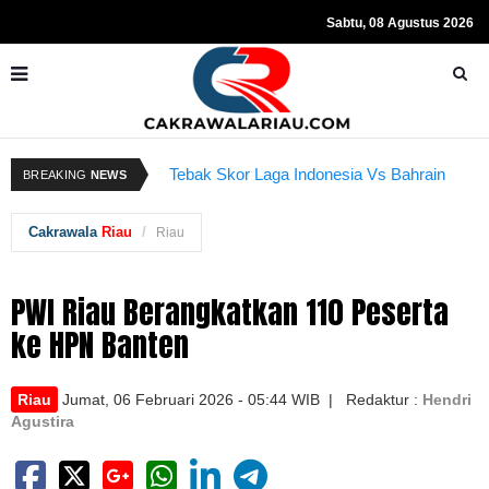
Sabtu, 08 Agustus 2026
Resmi Ditahan KPK, Hasto Kristiyanto
K
Tebak Skor Laga Indonesia Vs Bahrain
BREAKING
NEWS
Sempat Teriakkan Kata "Merdeka"
Kembali Dibuka Hari Ini
B
Cakrawala
Riau
Riau
PWI Riau Berangkatkan 110 Peserta
ke HPN Banten
Riau
Jumat, 06 Februari 2026 - 05:44 WIB | Redaktur :
Hendri
Agustira