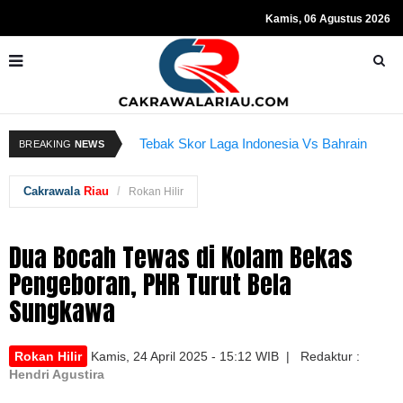
Kamis, 06 Agustus 2026
Resmi Ditahan KPK, Hasto Kristiyanto
K
BREAKING
NEWS
Tebak Skor Laga Indonesia Vs Bahrain
Sempat Teriakkan Kata "Merdeka"
Kembali Dibuka Hari Ini
B
Cakrawala
Riau
Rokan Hilir
Dua Bocah Tewas di Kolam Bekas
Pengeboran, PHR Turut Bela
Sungkawa
Rokan Hilir
Kamis, 24 April 2025 - 15:12 WIB | Redaktur :
Hendri Agustira