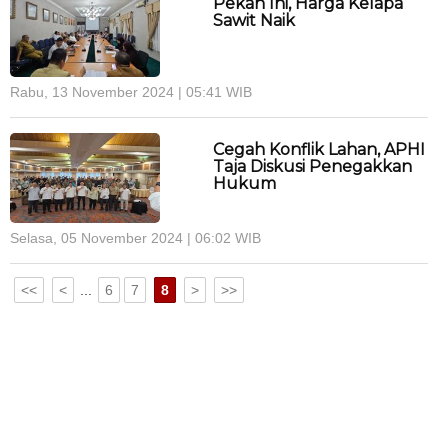
Pekan Ini, Harga Kelapa
Sawit Naik
Rabu, 13 November 2024 | 05:41 WIB
Cegah Konflik Lahan, APHI
Taja Diskusi Penegakkan
Hukum
Selasa, 05 November 2024 | 06:02 WIB
<<
<
...
6
7
8
>
>>