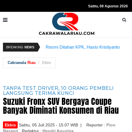
Sabtu, 08 Agustus 2026
donesia Vs Bahrain
Resmi Ditahan KPK, Hasto Kristiyanto
K
BREAKING
NEWS
 Ini
Sempat Teriakkan Kata "Merdeka"
B
Cakrawala
Riau
Ekbis
TANPA TEST DRIVER, 10 ORANG PEMBELI
LANGSUNG TERIMA KUNCI
Suzuki Fronx SUV Bergaya Coupe
Banyak Diminati Konsumen di Riau
Ekbis
Sabtu, 05 Juli 2025 - 15:07 WIB | Reporter :
Pion
Nasapri
Redaktur :
Hendri Agustira