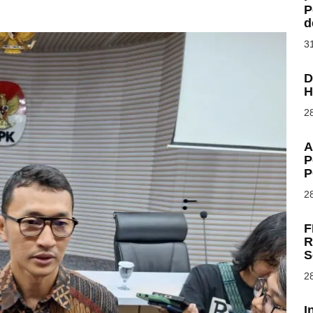
P
d
31
D
H
28
A
P
P
28
F
R
S
28
I