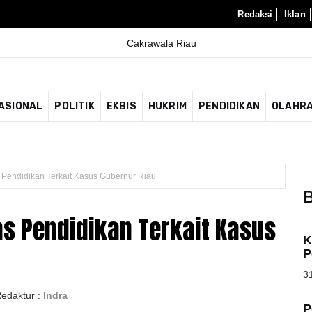
Redaksi
Iklan
ASIONAL
POLITIK
EKBIS
HUKRIM
PENDIDIKAN
OLAHR
Pendidikan Terkait Kasus Gubernur Riau
B
as Pendidikan Terkait Kasus
K
P
31
edaktur :
Indra
P