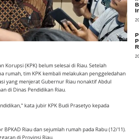
B
I
20
P
P
R
20
Korupsi (KPK) belum selesai di Riau. Setelah
pa rumah, tim KPK kembali melakukan penggeledahan
asi yang menjerat Gubernur Riau nonaktif Abdul
n di Dinas Pendidikan Riau.
ndidikan," kata jubir KPK Budi Prasetyo kepada
r BPKAD Riau dan sejumlah rumah pada Rabu (12/11).
aran di Provinsi Riau.